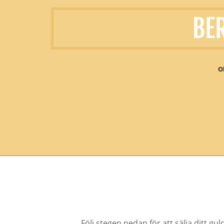
BE
O
Följ stegen nedan för att sälja ditt gul