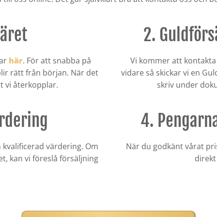
läret
2. Guldför
tar
här
. För att snabba på
Vi kommer att kontakta 
lir rätt från början. När det
vidare så skickar vi en Gu
t vi återkopplar.
skriv under dokum
ärdering
4. Pengarn
n kvalificerad värdering. Om
När du godkänt vårat pris
 kan vi föreslå försäljning
direkt