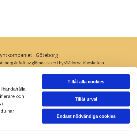
yntkompaniet i Göteborg
teborg är fullt av glömda saker i byrålådorna. Kanske kan
 hitta värdefulla guldföremål hemma hos dig som bara
ntar på att bli upptäckta? Leta upp dina guldsmycken och
 med dem till oss i Göteborg för en fri värdering.
Tillåt alla cookies
illhandahålla
ifierare och
Tillåt urval
vi
 du har
Endast nödvändiga cookies