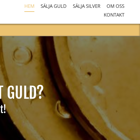
HEM
SÄLJA GULD
SÄLJA SILVER
OM OSS
KONTAKT
T GULD?
t!