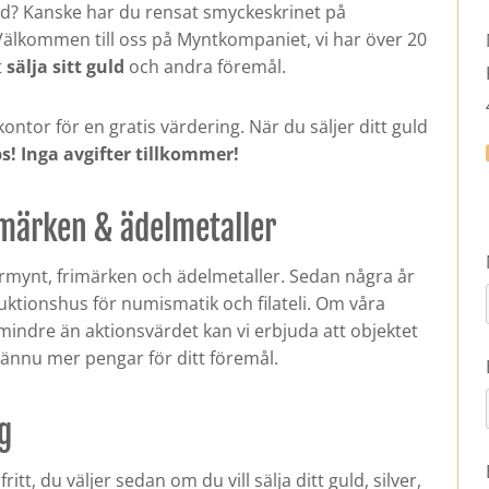
uld? Kanske har du rensat smyckeskrinet på
Välkommen till oss på Myntkompaniet, vi har över 20
t
sälja sitt guld
och andra föremål.
kontor för en gratis värdering. När du säljer ditt guld
s!
Inga avgifter tillkommer!
imärken & ädelmetaller
rmynt, frimärken och ädelmetaller. Sedan några år
auktionshus för numismatik och filateli. Om våra
mindre än aktionsvärdet kan vi erbjuda att objektet
få ännu mer pengar för ditt föremål.
g
t, du väljer sedan om du vill sälja ditt guld, silver,