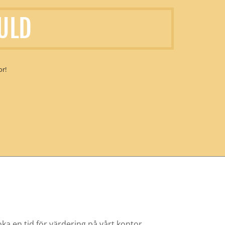
ULD
r!
boka en tid för värdering på vårt kontor.