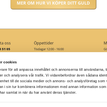
MER OM HUR VI KÖPER DITT GULD
ta oss
Öppettider
M
 51 05
Tisdagar 12:00 - 16:00
Gö
Onsdagar 14:00 - 18:00
du
org@philea.se
Torsdagar 10:00 - 14:00
vä
r cookies
ta
Enligt överenskommelse
rare för att anpassa innehållet och annonserna till användarna, t
er och analysera vår trafik. Vi vidarebefordrar även sådana ident
er
Om oss
Kontakt
 enhet till de sociala medier och annons- och analysföretag som 
 i sin tur kombinera informationen med annan information som
e har samlat in när du har använt deras tjänster.