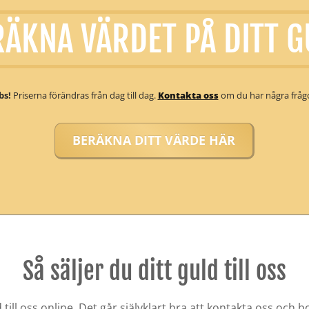
RÄKNA VÄRDET PÅ DITT G
bs!
Priserna förändras från dag till dag.
Kontakta oss
om du har några frågo
BERÄKNA DITT VÄRDE HÄR
Så säljer du ditt guld till oss
d till oss online. Det går självklart bra att kontakta oss och 