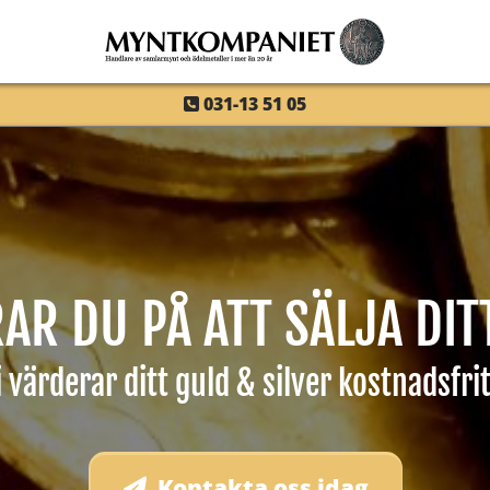
031-13 51 05

AR DU PÅ ATT SÄLJA DIT
i värderar ditt guld & silver kostnadsfrit
Kontakta oss idag