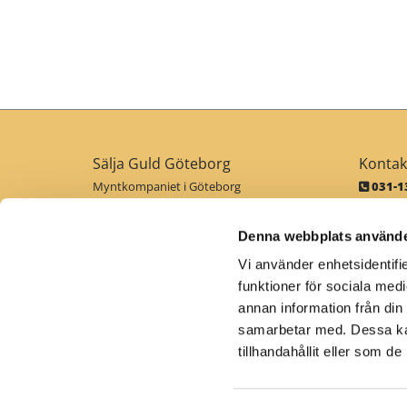
Sälja Guld Göteborg
Kontak
Myntkompaniet i Göteborg
031-13

Kungsgatan 6B
goteb

411 19 Göteborg
Denna webbplats använde
Vi använder enhetsidentifie
funktioner för sociala medi
Hem
Sälja guld i Göteborg
Sälja silv
annan information från din
samarbetar med. Dessa kan
Integritet & cookies
tillhandahållit eller som d